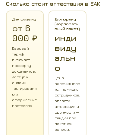
Сколько стоит аттестация в ЕАК
Для физлиц
Для юрлиц
(корпорати
от 6
вный пакет)
инди
000 ₽
виду
Базовый
тариф
альн
включает
о
проверку
документов,
доступ к
Цена
онлайн-
рассчитывае
тестировани
тся по числу
ю и
сотрудников,
оформление
области
протокола.
аттестации и
срочности —
скидки при
пакетной
записи.