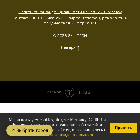
Политика конфиденциальности компании Скиллтех
Контакты ЦПО «СкиллТех» — адрес, телефон, реквизиты и
юридическая информация
© 2026 SKILLTECH
Наверх
Tilda
Made on
Мы используем cookies, Яндекс.Метрику, Callibri и
dmp.one для анализа и улучшения работы сайта.
Принять
Продолжая пользоваться сайтом, вы соглашаетесь с
📍 Выбрать город
нашей
Политикой конфиденциальности
.