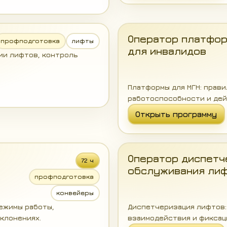
Оператор платфор
профподготовка
лифты
для инвалидов
ии лифтов, контроль
Платформы для МГН: прави
работоспособности и дей
Открыть программу
Оператор диспетч
72 ч
обслуживания ли
профподготовка
конвейеры
ежимы работы,
Диспетчеризация лифтов: 
клонениях.
взаимодействия и фиксац