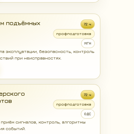
м подъёмных
72 ч
профподготовка
МГН
ла эксплуатации, безопасность, контроль
ствий при неисправностях.
ерского
72 ч
фтов
профподготовка
ОДС
приём сигналов, контроль, алгоритмы
ия событий.