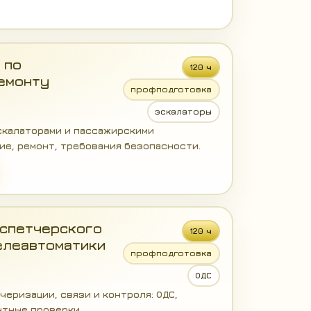
 по
120 ч
емонту
профподготовка
эскалаторы
эскалаторами и пассажирскими
ие, ремонт, требования безопасности.
спетчерского
120 ч
елеавтоматики
профподготовка
ОДС
еризации, связи и контроля: ОДС,
нтные проверки.