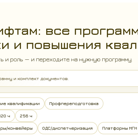
ифтам: все программ
и и повышения ква
ь и роль — и переходите на нужную программу.
рамму и комплект документов.
ие квалификации
Профпереподготовка
120 ч
256 ч
оры/конвейеры
ОДС/диспетчеризация
Платформы МГН