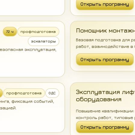
Открыть программу
Помощник монтаж
72 ч
профподготовка
Базовая подготовка для р
эскалаторы
работ, взаимодействие в 
безопасная эксплуатация,
Открыть программу
Эксплуатация лиф
профподготовка
ОДС
оборудования
инга, фиксация событий,
зацией.
Повышение квалификации 
контроль работ, типовые 
Открыть программу