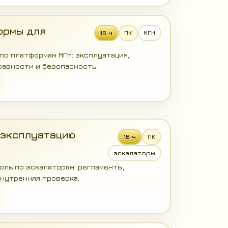
ормы для
16 ч
ПК
МГН
по платформам МГН: эксплуатация,
равности и безопасность.
 эксплуатацию
16 ч
ПК
эскалаторы
ль по эскалаторам: регламенты,
нутренняя проверка.