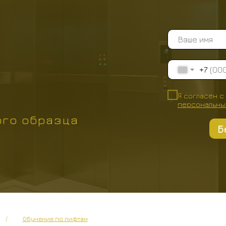
о
+7
Я согласен с
персональны
го образца
Б
/
Обучение по лифтам