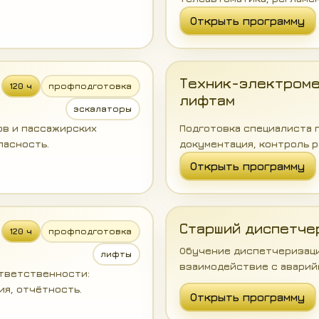
Открыть программу
Техник-электроме
120 ч
профподготовка
лифтам
эскалаторы
ов и пассажирских
Подготовка специалиста п
пасность.
документация, контроль р
Открыть программу
Старший диспетче
120 ч
профподготовка
Обучение диспетчеризаци
лифты
взаимодействие с аварий
ответственности:
ия, отчётность.
Открыть программу