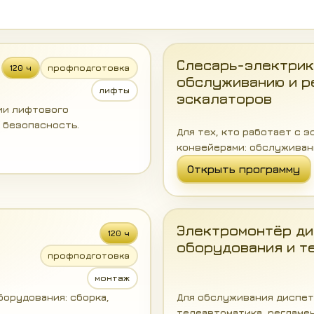
Слесарь-электрик
120 ч
профподготовка
обслуживанию и р
лифты
эскалаторов
ии лифтового
 безопасность.
Для тех, кто работает с 
конвейерами: обслуживан
Открыть программу
Электромонтёр ди
120 ч
оборудования и т
профподготовка
монтаж
орудования: сборка,
Для обслуживания диспетч
телеавтоматика, регламе