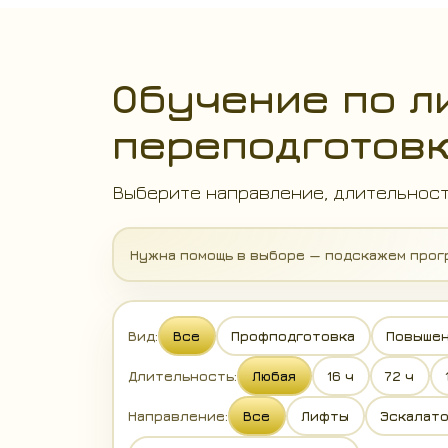
Обучение по л
переподготовк
Выберите направление, длительност
Нужна помощь в выборе — подскажем прог
Вид:
Все
Профподготовка
Повышен
Длительность:
Любая
16 ч
72 ч
Направление:
Все
Лифты
Эскалат