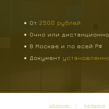
От
2500 рублей
Очно или дистанционн
В Москве и по всей РФ
Документ
установленно
ЦПО Скиллтех
/
Все обучение