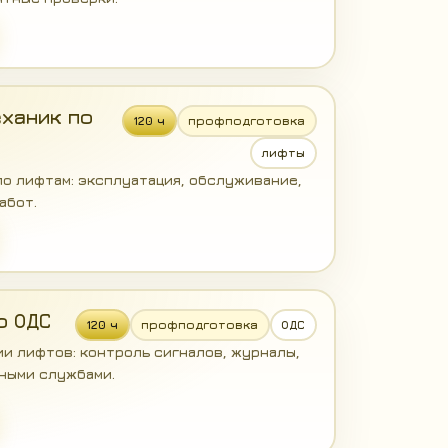
ханик по
120 ч
профподготовка
лифты
о лифтам: эксплуатация, обслуживание,
абот.
р ОДС
120 ч
профподготовка
ОДС
и лифтов: контроль сигналов, журналы,
ными службами.