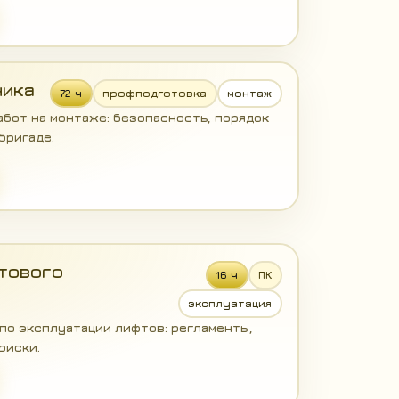
ника
72 ч
профподготовка
монтаж
абот на монтаже: безопасность, порядок
бригаде.
тового
16 ч
ПК
эксплуатация
по эксплуатации лифтов: регламенты,
риски.