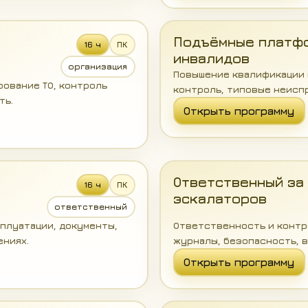
Подъёмные платф
16 ч
ПК
инвалидов
организация
Повышение квалификации 
рование ТО, контроль
контроль, типовые неисп
ть.
Открыть программу
Ответственный за
16 ч
ПК
эскалаторов
ответственный
сплуатации, документы,
Ответственность и контро
ениях.
журналы, безопасность, в
Открыть программу