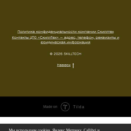
Политика конфиденциальности компании Скиллтех
Контакты ЦПО «СкиллТех» — адрес, телефон, реквизиты и
юридическая информация
© 2026 SKILLTECH
Наверх
Tilda
Made on
Мы используем cookies, Яндекс.Метрику, Callibri и