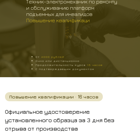
Техник-электромеханик по ремонту
и обслуживанию платформ
подъемных для инвалидов
Повышение квалификаци
От
4000
рублей
Очно или дистанционно
Продолжительность курса
16
часов
С подтверждающим документом
Повышение квалификации · 16 часов
Официальное удостоверение
установленного образца
за 3 дня без
отрыва от производства