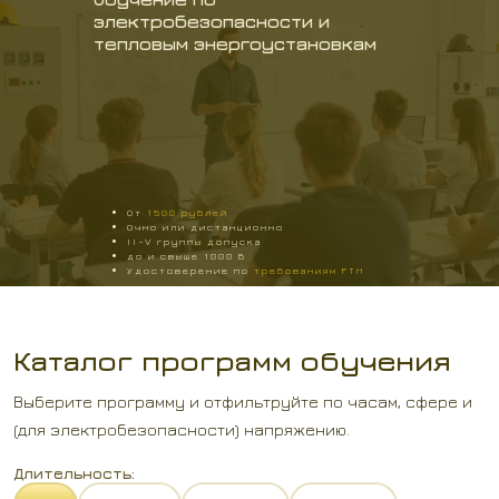
электробезопасности и
тепловым энергоустановкам
От
1500 рублей
Очно или дистанционно
II–V группы допуска
до и свыше 1000 В
Удостоверение по
требованиям РТН
Каталог программ обучения
Выберите программу и отфильтруйте по часам, сфере и
(для электробезопасности) напряжению.
Длительность: