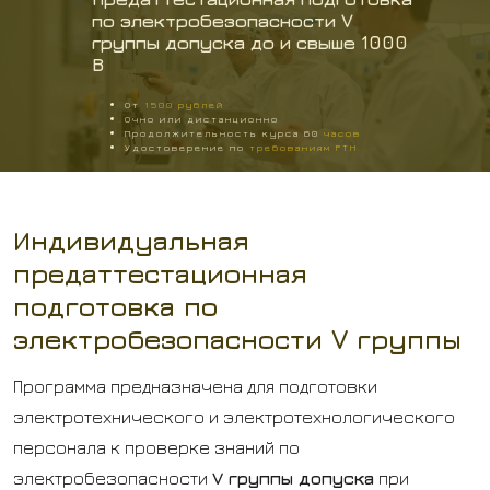
по электробезопасности V
группы допуска до и свыше 1000
В
От
1500 рублей
Очно или дистанционно
Продолжительность курса 60
часов
Удостоверение по
требованиям РТН
Индивидуальная
предаттестационная
подготовка по
электробезопасности V группы
Программа предназначена для подготовки
электротехнического и электротехнологического
персонала к проверке знаний по
электробезопасности
V группы допуска
при