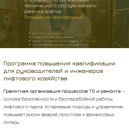
технического обслуживания и
ремонта лифтов
Повышение квалификаци
От
4000
рублей
Очно или дистанционно
Продолжительность курса
16
часов
С подтверждающим документом
Программа повышения квалификации
для руководителей и инженеров
лифтового хозяйства
Грамотная организация процессов ТО и ремонта
—
основа безопасности и бесперебойной работы
лифтового парка. Устаревшие подходы к управлению
повышают риски аварий, простоев и финансовых
потерь.