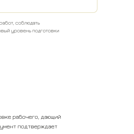
работ, соблюдать
овый уровень подготовки
овке рабочего, дающий
окумент подтверждает