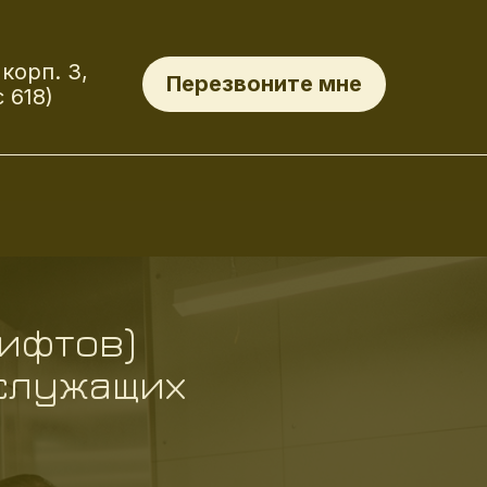
корп. 3,
Перезвоните мне
 618)
ифтов)
служащих