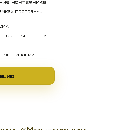
ние монтажника
мках программы.
сии;
 (по должностным
организации.
тацию
вки «Монтажник