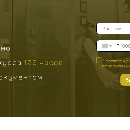
+7
нно
 курса
120
часов
Я согласен с
персональны
окументом
Б