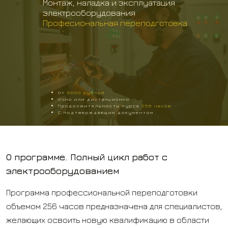
Монтаж, наладка и эксплуатация
электрооборудования
Професиональная переподготовка
От
9000
рублей
Очно или дистанционно
Продолжительность курса
256
часов
С подтверждающим документом
О программе. Полный цикл работ с
электрооборудованием
Программа профессиональной переподготовки
объемом 256 часов предназначена для специалистов,
желающих освоить новую квалификацию в области