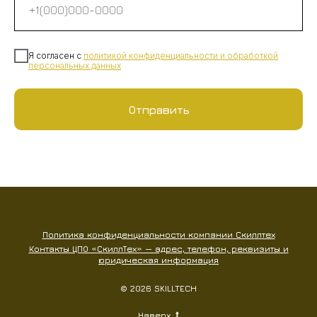
Я согласен с
политикой конфиденциальности
и
обработкой
персональных данных
Отправить
Политика конфиденциальности компании Скиллтех
Контакты ЦПО «СкиллТех» — адрес, телефон, реквизиты и
юридическая информация
© 2026 SKILLTECH
Наверх