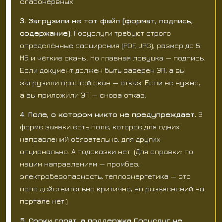
слабонервных.
3. Загрузили не тот файл (формат, подпись,
содержание).
Госуслуги требуют строго
определённые расширения (PDF, JPG), размер до 5
МБ и чёткие сканы. Но главная ловушка — подпись.
Если документ должен быть заверен ЭП, а вы
загрузили простой скан — отказ. Если не нужно,
а вы приложили ЭП — снова отказ.
4. Поле, о котором никто не предупреждает.
В
форме заявки есть поле, которое для одних
направлений обязательно, для других
опционально. А подсказки нет. (Для справки: по
нашим направлениям — промбез,
электробезопасность, теплоэнергетика — это
поле действительно критично, но разъяснений на
портале нет.)
5. Сроки горят, а поддержка Госуслуг не