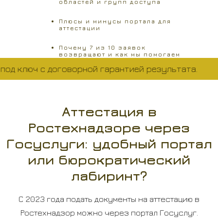
областей и групп доступа
Плюсы и минусы портала для
аттестации
Почему 7 из 10 заявок
возвращают и как мы помогаем
записаться на экзамен с
 ключ с договорной гарантией результата.
первого раза без головной
боли
Аттестация в
Ростехнадзоре через
Госуслуги: удобный портал
или бюрократический
лабиринт?
С 2023 года подать документы на аттестацию в
Ростехнадзор можно через портал Госуслуг.